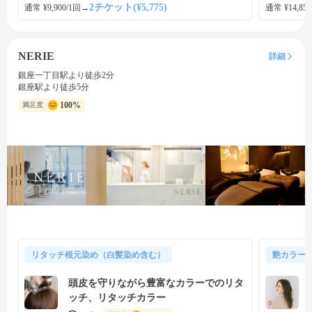
2チケット(¥5,775)
通常 ¥9,900/1回
→
通常 ¥14,850
NERIE
詳細
銀座一丁目駅より徒歩2分
銀座駅より徒歩5分
100%
満足度
リタッチ根元染め（白髪染め含む）
艶カラー
頭皮を守りながら豊富なカラーでのリタ
ッチ、リタッチカラー