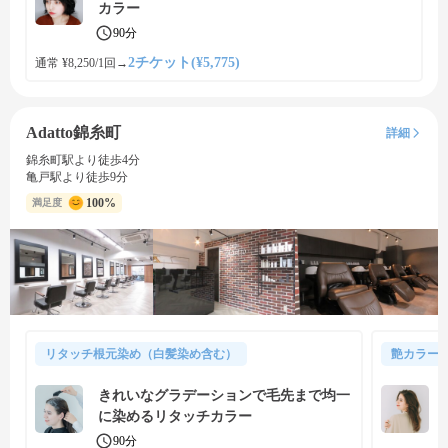
カラー
90分
2チケット(¥5,775)
通常 ¥8,250/1回
→
Adatto錦糸町
詳細
錦糸町駅より徒歩4分
亀戸駅より徒歩9分
100%
満足度
リタッチ根元染め（白髪染め含む）
艶カラー
きれいなグラデーションで毛先まで均一
に染めるリタッチカラー
90分