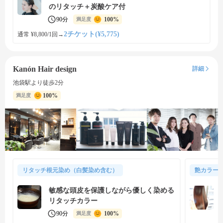
のリタッチ＋炭酸ケア付
90分
100%
満足度
2チケット(¥5,775)
通常 ¥8,800/1回
→
Kanón Hair design
詳細
池袋駅より徒歩2分
100%
満足度
リタッチ根元染め（白髪染め含む）
艶カラー
敏感な頭皮を保護しながら優しく染める
リタッチカラー
90分
100%
満足度