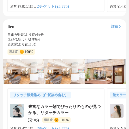
2チケット(¥5,775)
通常 ¥7,920/1回
→
通常 ¥14,850
lien.
詳細
自由が丘駅より徒歩3分
九品仏駅より徒歩6分
奥沢駅より徒歩8分
100%
満足度
リタッチ根元染め（白髪染め含む）
艶カラー
豊富なカラー剤でぴったりのものが見つ
かる、リタッチカラー
90分
100%
満足度
2チケット(¥5,775)
通常 ¥8,470/1回
→
通常 ¥15,400