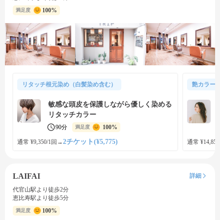
100%
満足度
リタッチ根元染め（白髪染め含む）
艶カラー
敏感な頭皮を保護しながら優しく染める
リタッチカラー
90分
100%
満足度
2チケット(¥5,775)
通常 ¥9,350/1回
→
通常 ¥14,850
LAIFAI
詳細
代官山駅より徒歩2分
恵比寿駅より徒歩5分
100%
満足度