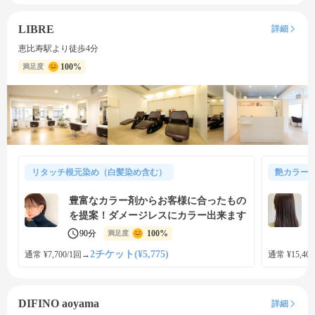
LIBRE
詳細
恵比寿駅より徒歩4分
100%
満足度
リタッチ根元染め（白髪染め含む）
艶カラー
豊富なカラー剤からお客様に合ったもの
を提案！ダメージレスにカラー出来ます
90分
100%
満足度
2チケット(¥5,775)
通常 ¥7,700/1回
→
通常 ¥15,400
DIFINO aoyama
詳細