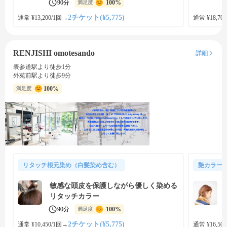
90分
100%
満足度
2チケット(¥5,775)
通常 ¥13,200/1回
→
通常 ¥18,700
RENJISHI omotesando
詳細
表参道駅より徒歩1分
外苑前駅より徒歩9分
100%
満足度
リタッチ根元染め（白髪染め含む）
艶カラー
敏感な頭皮を保護しながら優しく染める
リタッチカラー
90分
100%
満足度
2チケット(¥5,775)
通常 ¥10,450/1回
→
通常 ¥16,500