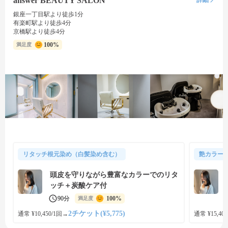
answer BEAUTY SALON
詳細
銀座一丁目駅より徒歩1分
有楽町駅より徒歩4分
京橋駅より徒歩4分
100%
満足度
リタッチ根元染め（白髪染め含む）
艶カラー
頭皮を守りながら豊富なカラーでのリタ
ッチ＋炭酸ケア付
90分
100%
満足度
2チケット(¥5,775)
通常 ¥10,450/1回
→
通常 ¥15,400