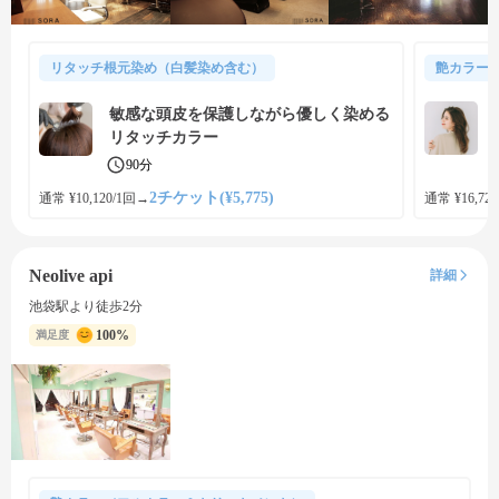
リタッチ根元染め（白髪染め含む）
艶カラー
敏感な頭皮を保護しながら優しく染める
リタッチカラー
90分
2チケット(¥5,775)
通常 ¥10,120/1回
→
通常 ¥16,720
Neolive api
詳細
池袋駅より徒歩2分
100%
満足度