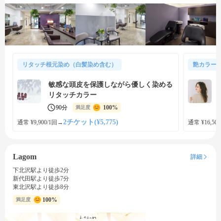
リタッチ根元染め（白髪染め含む）
艶カラー
敏感な頭皮を保護しながら優しく染める
リタッチカラー
90分
100%
満足度
2チケット(¥5,775)
通常 ¥9,900/1回
→
通常 ¥16,500
Lagom
詳細
下北沢駅より徒歩2分
新代田駅より徒歩7分
東北沢駅より徒歩8分
100%
満足度