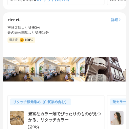
rire et.
詳細
吉祥寺駅より徒歩5分
井の頭公園駅より徒歩13分
100%
満足度
リタッチ根元染め（白髪染め含む）
艶カラー
豊富なカラー剤でぴったりのものが見つ
かる、リタッチカラー
90分