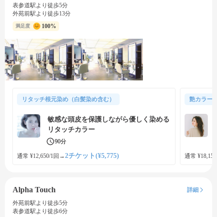
表参道駅より徒歩5分
外苑前駅より徒歩13分
100%
満足度
リタッチ根元染め（白髪染め含む）
艶カラー
敏感な頭皮を保護しながら優しく染める
リタッチカラー
90分
2チケット(¥5,775)
通常 ¥12,650/1回
→
通常 ¥18,150
Alpha Touch
詳細
外苑前駅より徒歩5分
表参道駅より徒歩6分