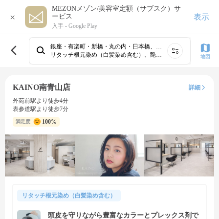
MEZONメゾン/美容室定額（サブスク）サ
×
表示
ービス
入手 -
Google Play
銀座・有楽町・新橋・丸の内・日本橋、青山・表参道・原宿、渋谷、新宿・高田馬場、恵比寿・広尾・六本木・麻布・赤坂、池尻大橋・三軒茶屋・駒沢・用賀・二子玉川、代官山・中目黒・学芸大学・自由が丘、池袋・目白、吉祥寺・荻窪・三鷹・国分寺・久我山、品川・目黒・五反田・田町・大崎・白金⋯
リタッチ根元染め（白髪染め含む）、艶カラー（フルカラー＆トリートメント）、白髪ぼかしカラー（ハイライト有）、白髪ぼかしカラー（ハイライト無）
地図
KAINO南青山店
詳細
外苑前駅より徒歩4分
表参道駅より徒歩7分
100%
満足度
リタッチ根元染め（白髪染め含む）
頭皮を守りながら豊富なカラーとプレックス剤で