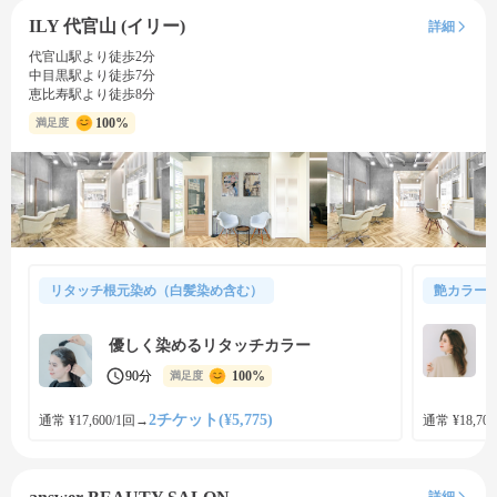
ILY 代官山 (イリー)
詳細
代官山駅より徒歩2分
中目黒駅より徒歩7分
恵比寿駅より徒歩8分
100%
満足度
リタッチ根元染め（白髪染め含む）
艶カラー
優しく染めるリタッチカラー
90分
100%
満足度
2チケット(¥5,775)
通常 ¥17,600/1回
→
通常 ¥18,700