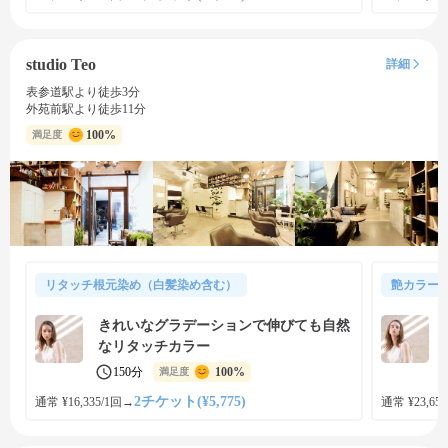
studio Teo
詳細
表参道駅より徒歩3分
外苑前駅より徒歩11分
100%
満足度
リタッチ根元染め（白髪染め含む）
艶カラー
きれいなグラデーションで伸びても自然
なリタッチカラー
150分
100%
満足度
2チケット(¥5,775)
通常 ¥16,335/1回
→
通常 ¥23,650