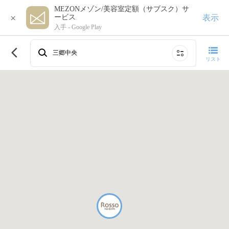
MEZONメゾン/美容室定額（サブスク）サ
×
表示
ービス
入手 -
Google Play
このエリアで再検索する
三郷中央
リスト