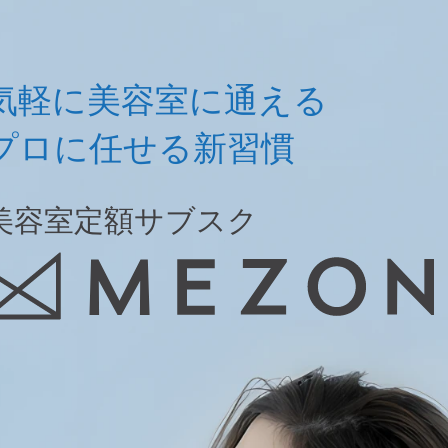
気軽に美容室に通える
プロに任せる新習慣
美容室定額サブスク
美容室定額サブスク