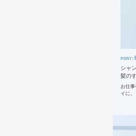
POINT |
シャ
髪の
お仕事
イに。