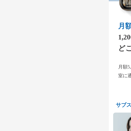
月額
1,
ど
月額5
室に
サブ