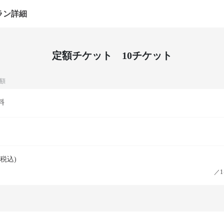
ラン詳細
定額チケット 10チケット
額
料
税込)
／1