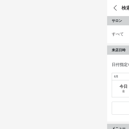
検
サロン
すべて
来店日時
日付指定
8月
今日
金
メニュー