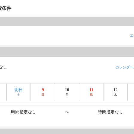
索条件
エ
なし
カレンダー
明日
9
10
11
12
土
日
月
祝
水
時間指定なし
時間指定なし
〜