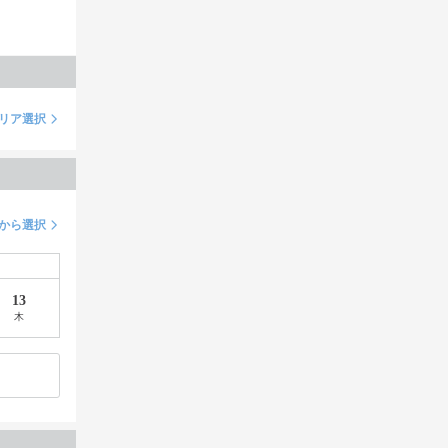
リア選択
から選択
13
木