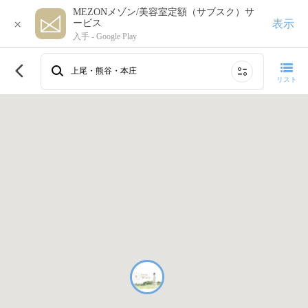
MEZONメゾン/美容室定額（サブスク）サ
×
表示
ービス
入手 -
Google Play
このエリアで再検索する
上尾・熊谷・本庄
リスト