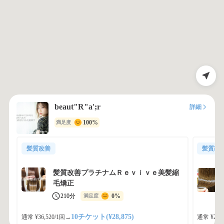
beaut"R"a';r
詳細
100%
満足度
髪質改善
髪質改
髪質改善プラチナムＲｅｖｉｖｅ美髪縮
毛矯正
210分
0%
満足度
10チケット(¥28,875)
通常 ¥36,520/1回
→
通常 ¥25,3