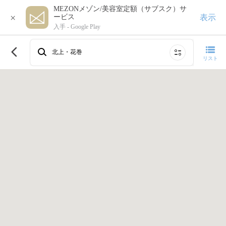
MEZONメゾン/美容室定額（サブスク）サ
×
表示
ービス
入手 -
Google Play
このエリアで再検索する
北上・花巻
リスト