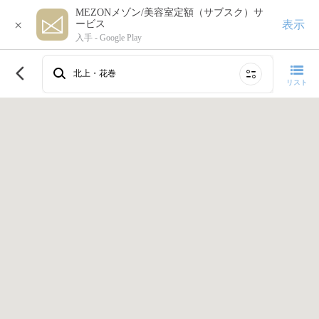
MEZONメゾン/美容室定額（サブスク）サ
×
表示
ービス
入手 -
Google Play
このエリアで再検索する
北上・花巻
リスト