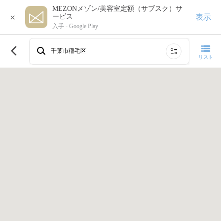
MEZONメゾン/美容室定額（サブスク）サ
×
表示
ービス
入手 -
Google Play
このエリアで再検索する
千葉市稲毛区
リスト