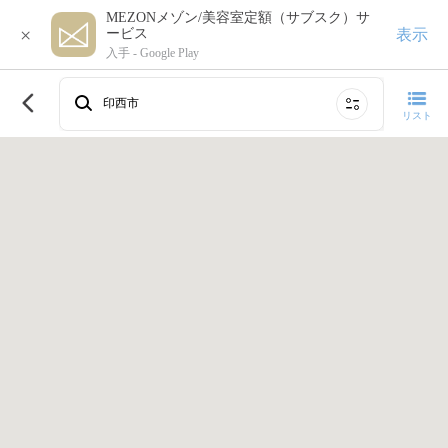
MEZONメゾン/美容室定額（サブスク）サ
×
表示
ービス
入手 -
Google Play
このエリアで再検索する
印西市
リスト