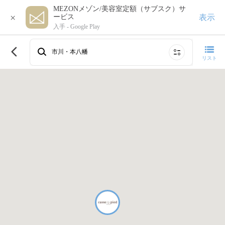
MEZONメゾン/美容室定額（サブスク）サ
×
表示
ービス
入手 -
Google Play
このエリアで再検索する
市川・本八幡
リスト