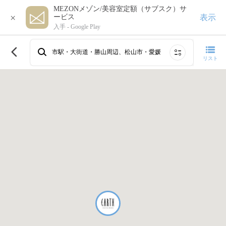
MEZONメゾン/美容室定額（サブスク）サ
×
表示
ービス
入手 -
Google Play
このエリアで再検索する
市駅・大街道・勝山周辺、松山市・愛媛
リスト