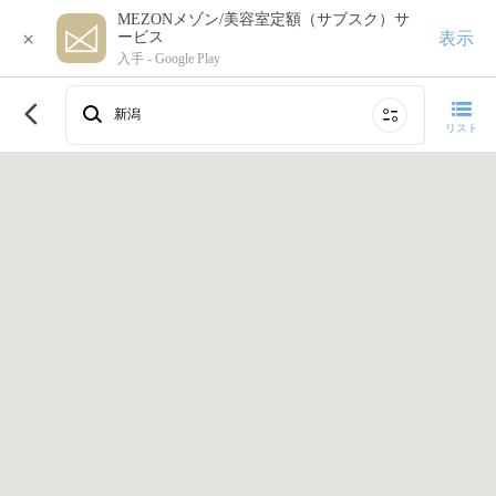
MEZONメゾン/美容室定額（サブスク）サ
×
表示
ービス
入手 -
Google Play
このエリアで再検索する
新潟
リスト