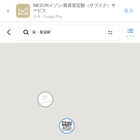
MEZONメゾン/美容室定額（サブスク）サ
×
表示
ービス
入手 -
Google Play
このエリアで再検索する
栄・新栄町
リスト