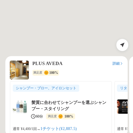
PLUS AVEDA
詳細
100%
満足度
シャンプー・ブロー、アイロンセット
リタッ
髪質に合わせてシャンプーを選ぶシャン
プー・スタイリング
60分
100%
満足度
1チケット(¥2,887.5)
通常 ¥4,400/1回
→
通常 ¥12,1