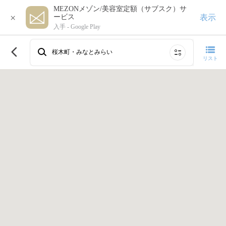
MEZONメゾン/美容室定額（サブスク）サ
×
表示
ービス
入手 -
Google Play
このエリアで再検索する
桜木町・みなとみらい
リスト