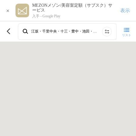
MEZONメゾン/美容室定額（サブスク）サ
×
表示
ービス
入手 -
Google Play
このエリアで再検索する
江坂・千里中央・十三・豊中・池田・箕面・新大阪・吹田
リスト