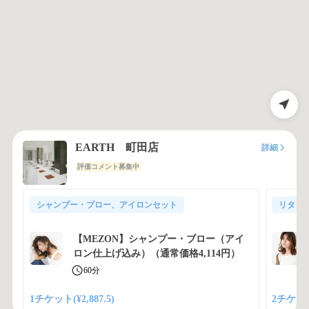
EARTH 町田店
詳細
評価コメント募集中
シャンプー・ブロー、アイロンセット
リタッ
【MEZON】シャンプー・ブロー（アイ
ロン仕上げ込み）（通常価格4,114円）
60分
1チケット(¥2,887.5)
2チケット(