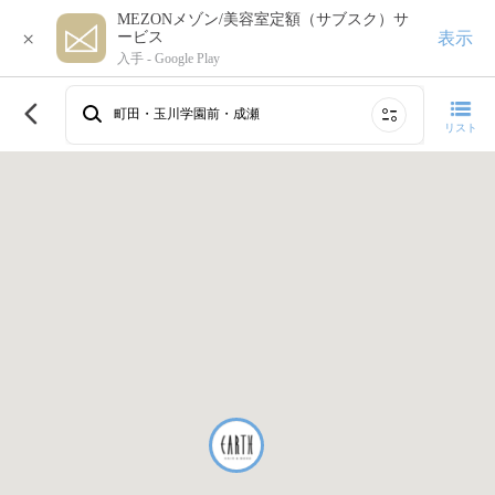
MEZONメゾン/美容室定額（サブスク）サ
×
表示
ービス
入手 -
Google Play
このエリアで再検索する
町田・玉川学園前・成瀬
リスト