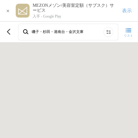
MEZONメゾン/美容室定額（サブスク）サ
×
表示
ービス
入手 -
Google Play
このエリアで再検索する
磯子・杉田・港南台・金沢文庫
リスト