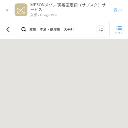
MEZONメゾン/美容室定額（サブスク）サ
×
表示
ービス
入手 -
Google Play
このエリアで再検索する
立町・本通・紙屋町・大手町
リスト