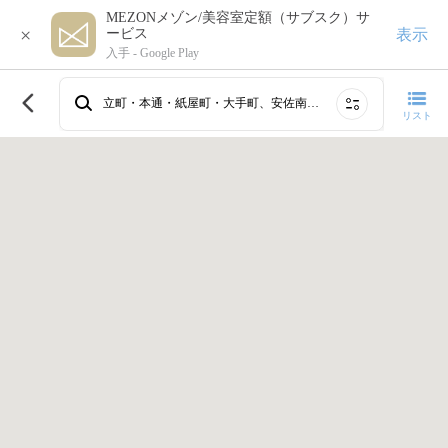
MEZONメゾン/美容室定額（サブスク）サ
×
表示
ービス
入手 -
Google Play
このエリアで再検索する
立町・本通・紙屋町・大手町、安佐南区、西広島・井口・五日市、八丁堀・幟町・胡町、府中・海田・安芸区、袋町・中町・三川町・並木通り
リスト