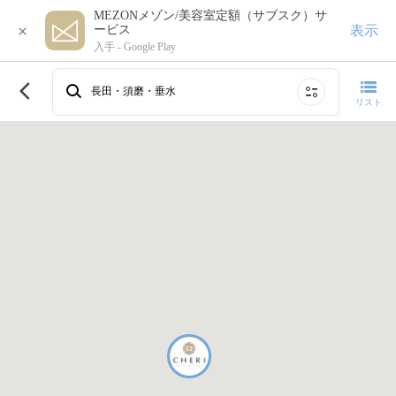
MEZONメゾン/美容室定額（サブスク）サ
×
表示
ービス
入手 -
Google Play
このエリアで再検索する
長田・須磨・垂水
リスト