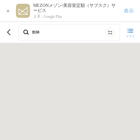
MEZONメゾン/美容室定額（サブスク）サ
×
表示
ービス
入手 -
Google Play
このエリアで再検索する
館林
リスト