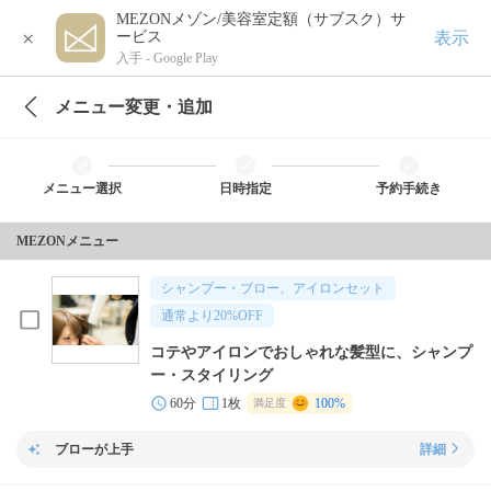
MEZONメゾン/美容室定額（サブスク）サ
×
表示
ービス
入手 -
Google Play
メニュー変更・追加
メニュー選択
日時指定
予約手続き
MEZONメニュー
シャンプー・ブロー、アイロンセット
通常より
20
%OFF
コテやアイロンでおしゃれな髪型に、シャンプ
ー・スタイリング
60分
1枚
100%
満足度
ブローが上手
詳細