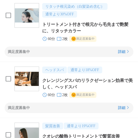
リタッチ根元染め（白髪染め含む）
通常より
30
%OFF
トリートメント付きで根元から毛先まで艶髪
に、リタッチカラー
60分
2枚
満足度募集中
満足度募集中
詳細
ヘッドスパ
通常より
18
%OFF
クレンジングスパのリラクゼーション効果で美
しく、ヘッドスパ
60分
2枚
満足度募集中
満足度募集中
詳細
髪質改善
通常より
19
%OFF
クオレの酸熱トリートメントで髪質改善