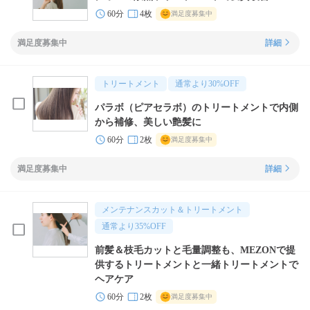
60分
4枚
満足度募集中
満足度募集中
詳細
トリートメント
通常より
30
%OFF
パラボ（ピアセラボ）のトリートメントで内側
から補修、美しい艶髪に
60分
2枚
満足度募集中
満足度募集中
詳細
メンテナンスカット＆トリートメント
通常より
35
%OFF
前髪＆枝毛カットと毛量調整も、MEZONで提
供するトリートメントと一緒トリートメントで
ヘアケア
60分
2枚
満足度募集中