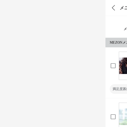
メ
メ
MEZON
満足度募