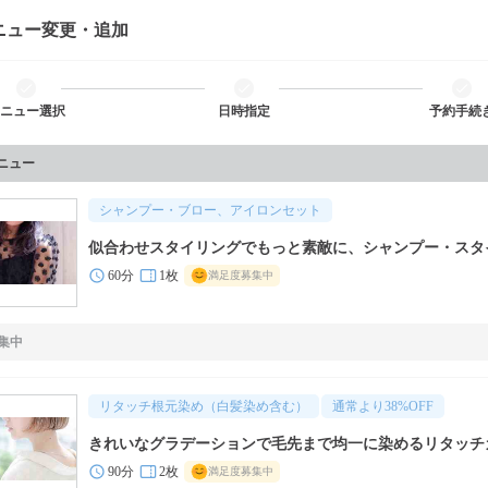
ニュー変更・追加
ニュー選択
日時指定
予約手続
メニュー
シャンプー・ブロー、アイロンセット
似合わせスタイリングでもっと素敵に、シャンプー・スタ
60分
1枚
満足度募集中
集中
リタッチ根元染め（白髪染め含む）
通常より
38
%OFF
きれいなグラデーションで毛先まで均一に染めるリタッチ
90分
2枚
満足度募集中