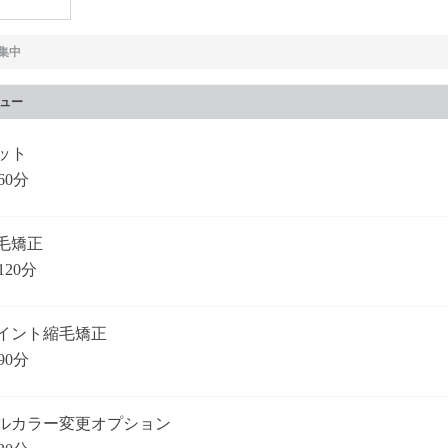
集中
ュー
ット
60分
毛矯正
120分
イント縮毛矯正
90分
ルカラー変更オプション