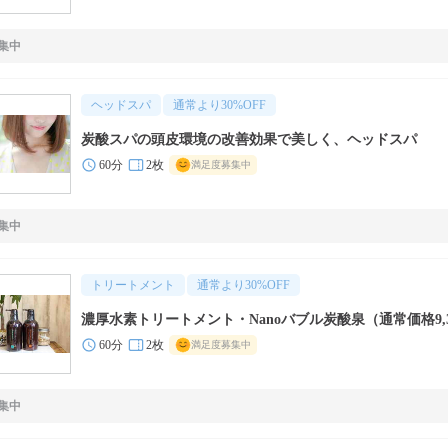
集中
ヘッドスパ
通常より
30
%OFF
炭酸スパの頭皮環境の改善効果で美しく、ヘッドスパ
60分
2枚
満足度募集中
集中
トリートメント
通常より
30
%OFF
濃厚水素トリートメント・Nanoバブル炭酸泉（通常価格9,3
60分
2枚
満足度募集中
集中