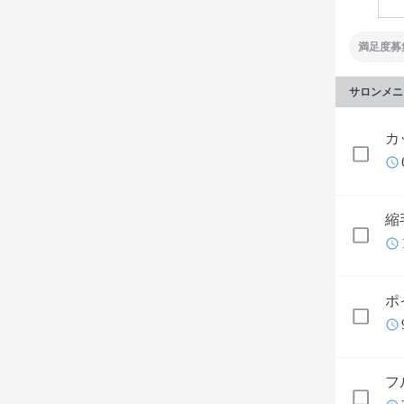
満足度募
サロンメニ
カ
縮
ポ
フ