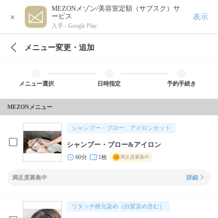
MEZONメゾン/美容室定額（サブスク）サ
×
表示
ービス
入手 -
Google Play
メニュー変更・追加
メニュー選択
日時指定
予約手続き
MEZONメニュー
シャンプー・ブロー、アイロンセット
シャンプー・ブロー&アイロン
60分
1枚
満足度募集中
満足度募集中
詳細
リタッチ根元染め（白髪染め含む）