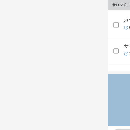
サロンメニ
カ
サ