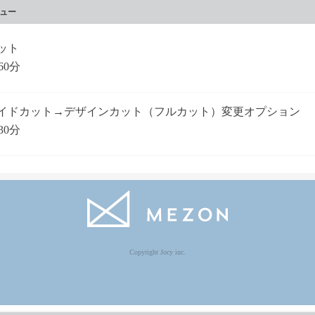
ュー
ット
60分
イドカット→デザインカット（フルカット）変更オプション
30分
Copyright Jocy inc.