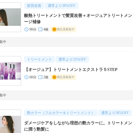
髪質改善
通常より
38
%OFF
酸熱トリートメントで髪質改善＋オージュアトリートメン
ージ補修
90分
4枚
満足度募集中
集中
トリートメント
通常より
33
%OFF
【オージュア】トリートメントエクストラ５STEP
60分
2枚
満足度募集中
集中
艶カラー（フルカラー＆トリートメント）
通常より
36
%OFF
ダメージケアをしながら理想の艶カラーに。トリートメン
に潤う艶髪に