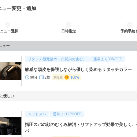
ニュー変更・追加
ニュー選択
日時指定
予約手続
メニュー
リタッチ根元染め（白髪染め含む）
通常より
30
%OFF
敏感な頭皮を保護しながら優しく染めるリタッチカラー
90分
2枚
100%
満足度
に優しい
ヘッドスパ
通常より
23
%OFF
指圧スパの顔のむくみ解消・リフトアップ効果で美しく、
パ