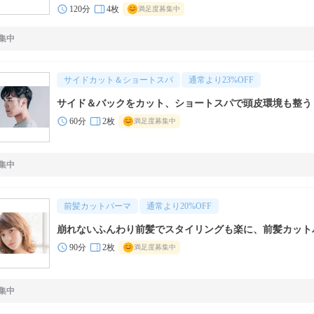
120分
4枚
満足度募集中
集中
サイドカット＆ショートスパ
通常より
23
%OFF
サイド＆バックをカット、ショートスパで頭皮環境も整う
60分
2枚
満足度募集中
集中
前髪カットパーマ
通常より
20
%OFF
崩れないふんわり前髪でスタイリングも楽に、前髪カット
90分
2枚
満足度募集中
集中