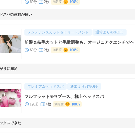
60分
2枚
100%
満足度
ドスパの商材が良い
メンテナンスカット＆トリートメント
通常より
45
%OFF
前髪＆枝毛カットと毛量調整も、オージュアクエンチでヘ
60分
2枚
100%
満足度
がりに満足
プレミアムヘッドスパ
通常より
31
%OFF
フルフラットSPAブース、極上ヘッドスパ
120分
4枚
100%
満足度
ックスできた