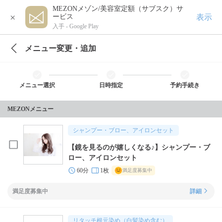
MEZONメゾン/美容室定額（サブスク）サ
×
表示
ービス
入手 -
Google Play
メニュー変更・追加
メニュー選択
日時指定
予約手続き
MEZONメニュー
シャンプー・ブロー、アイロンセット
【鏡を見るのが嬉しくなる♪】シャンプー・ブ
ロー、アイロンセット
60分
1枚
満足度募集中
満足度募集中
詳細
リタッチ根元染め（白髪染め含む）