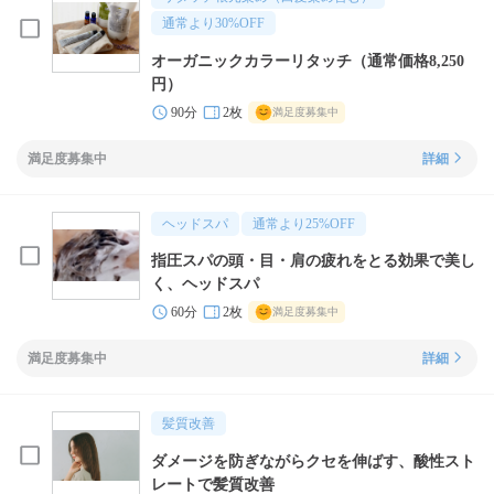
通常より
30
%OFF
オーガニックカラーリタッチ（通常価格8,250
円）
90分
2枚
満足度募集中
満足度募集中
詳細
ヘッドスパ
通常より
25
%OFF
指圧スパの頭・目・肩の疲れをとる効果で美し
く、ヘッドスパ
60分
2枚
満足度募集中
満足度募集中
詳細
髪質改善
ダメージを防ぎながらクセを伸ばす、酸性スト
レートで髪質改善