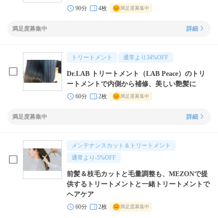
90分
4枚
満足度募集中
満足度募集中
詳細
トリートメント
通常より
34
%OFF
Dr.LAB トリートメント（LAB Peace）のトリ
ートメントで内側から補修、美しい艶髪に
60分
2枚
満足度募集中
満足度募集中
詳細
メンテナンスカット＆トリートメント
通常より
-5
%OFF
前髪＆枝毛カットと毛量調整も、MEZONで提
供するトリートメントと一緒トリートメントで
ヘアケア
60分
2枚
満足度募集中