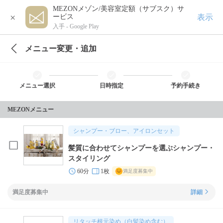
MEZONメゾン/美容室定額（サブスク）サ
×
表示
ービス
入手 -
Google Play
メニュー変更・追加
メニュー選択
日時指定
予約手続き
MEZONメニュー
シャンプー・ブロー、アイロンセット
髪質に合わせてシャンプーを選ぶシャンプー・
スタイリング
60分
1枚
満足度募集中
満足度募集中
詳細
リタッチ根元染め（白髪染め含む）