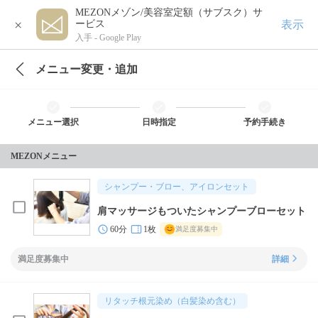
MEZONメゾン/美容室定額（サブスク）サ
×
表示
ービス
入手 -
Google Play
メニュー変更・追加
メニュー選択
日時指定
予約手続き
MEZONメニュー
シャンプー・ブロー、アイロンセット
肩マッサージもついたシャンプーブローセット
60分
1枚
満足度募集中
満足度募集中
詳細
リタッチ根元染め（白髪染め含む）