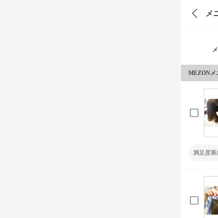
メ
メ
MEZON
満足度募