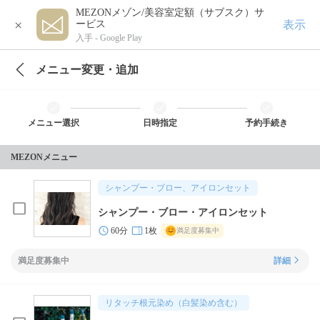
MEZONメゾン/美容室定額（サブスク）サ
×
表示
ービス
入手 -
Google Play
メニュー変更・追加
メニュー選択
日時指定
予約手続き
MEZONメニュー
シャンプー・ブロー、アイロンセット
シャンプー・ブロー・アイロンセット
60分
1枚
満足度募集中
満足度募集中
詳細
リタッチ根元染め（白髪染め含む）