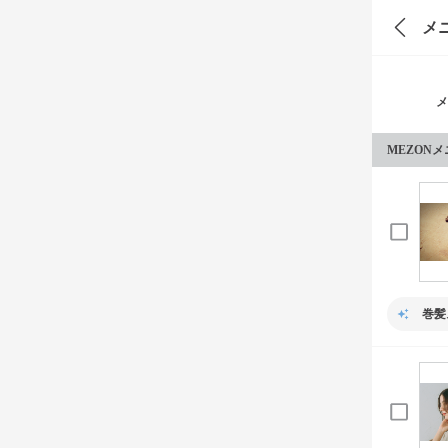
メ
メ
MEZON
巻髪