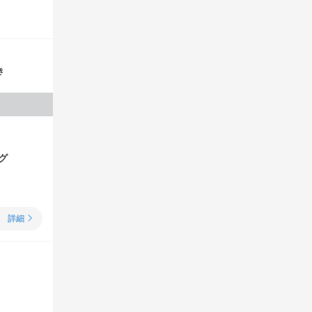
き
グ
詳細