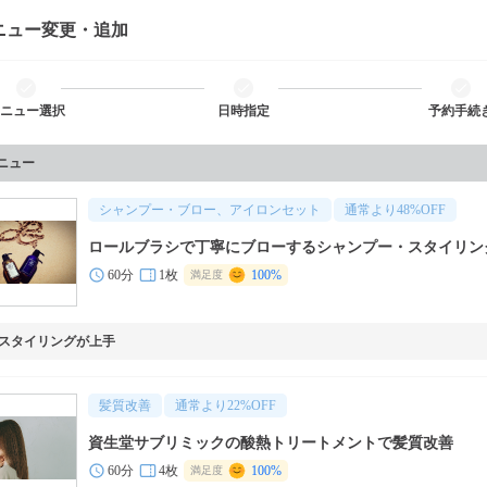
ニュー変更・追加
ニュー選択
日時指定
予約手続
メニュー
シャンプー・ブロー、アイロンセット
通常より
48
%OFF
ロールブラシで丁寧にブローするシャンプー・スタイリン
60分
1枚
100%
満足度
スタイリングが上手
髪質改善
通常より
22
%OFF
資生堂サブリミックの酸熱トリートメントで髪質改善
60分
4枚
100%
満足度