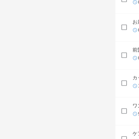
お
前
カ
ワ
ケ