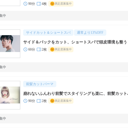
90分
4枚
満足度募集中
集中
サイドカット＆ショートスパ
通常より
13
%OFF
サイド＆バックをカット、ショートスパで頭皮環境も整う
60分
2枚
満足度募集中
集中
前髪カットパーマ
崩れないふんわり前髪でスタイリングも楽に、前髪カット
90分
2枚
満足度募集中
集中