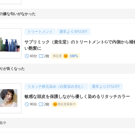
の嫌な匂いがなかった
トリートメント
通常より
30
%OFF
サブリミック（資生堂）のトリートメントGで内側から補
い艶髪に
60分
2枚
100%
満足度
りが良くなった
リタッチ根元染め（白髪染め含む）
通常より
25
%OFF
敏感な頭皮を保護しながら優しく染めるリタッチカラー
90分
2枚
満足度募集中
集中