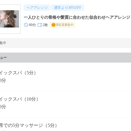
ヘアアレンジ
通常より
30
%OFF
一人ひとりの骨格や髪質に合わせた似合わせヘアアレンジ
60分
2枚
満足度募集中
集中
ュー
イックスパ（5分）
0分
イックスパ（10分）
0分
席での5分マッサージ（5分）