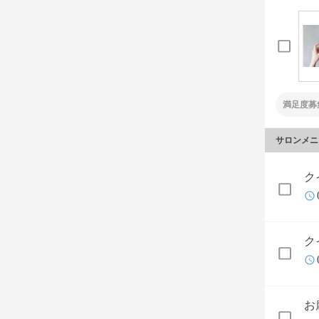
満足度募
サロンメニ
ク
ク
お