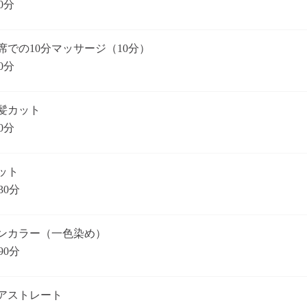
0分
席での10分マッサージ（10分）
0分
髪カット
0分
ット
30分
ンカラー（一色染め）
90分
アストレート