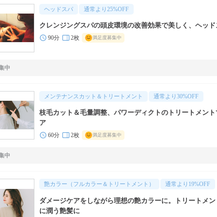
ヘッドスパ
通常より
25
%OFF
クレンジングスパの頭皮環境の改善効果で美しく、ヘッド
90分
2枚
満足度募集中
集中
メンテナンスカット＆トリートメント
通常より
30
%OFF
枝毛カット＆毛量調整、パワーディクトのトリートメント
ア
60分
2枚
満足度募集中
集中
艶カラー（フルカラー＆トリートメント）
通常より
19
%OFF
ダメージケアをしながら理想の艶カラーに。トリートメン
に潤う艶髪に