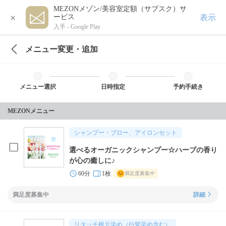
MEZONメゾン/美容室定額（サブスク）サ
×
表示
ービス
入手 -
Google Play
メニュー変更・追加
メニュー選択
日時指定
予約手続き
MEZONメニュー
シャンプー・ブロー、アイロンセット
選べるオーガニックシャンプー☆ハーブの香り
が心の癒しに♪
60分
1枚
満足度募集中
満足度募集中
詳細
リタッチ根元染め（白髪染め含む）