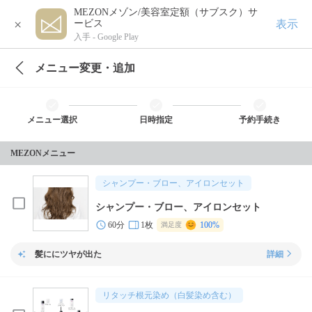
MEZONメゾン/美容室定額（サブスク）サ
×
表示
ービス
入手 -
Google Play
メニュー変更・追加
メニュー選択
日時指定
予約手続き
MEZONメニュー
シャンプー・ブロー、アイロンセット
シャンプー・ブロー、アイロンセット
60分
1枚
100%
満足度
髪ににツヤが出た
詳細
リタッチ根元染め（白髪染め含む）