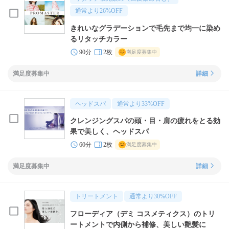
通常より
26
%OFF
きれいなグラデーションで毛先まで均一に染め
るリタッチカラー
90分
2枚
満足度募集中
満足度募集中
詳細
ヘッドスパ
通常より
33
%OFF
クレンジングスパの頭・目・肩の疲れをとる効
果で美しく、ヘッドスパ
60分
2枚
満足度募集中
満足度募集中
詳細
トリートメント
通常より
30
%OFF
フローディア（デミ コスメティクス）のトリ
ートメントで内側から補修、美しい艶髪に