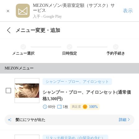
MEZONメゾン/美容室定額（サブスク）サ
×
表示
ービス
入手 -
Google Play
メニュー変更・追加
メニュー選択
日時指定
予約手続き
MEZONメニュー
シャンプー・ブロー、アイロンセット
シャンプー・ブロー、アイロンセット(通常価
格3,300円)
60分
1枚
100%
満足度
髪ににツヤが出た
詳細
リタッチ根元染め（白髪染め含む）