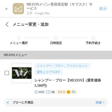
MEZONメゾン/美容室定額（サブスク）サ
×
表示
ービス
入手 -
Google Play
メニュー変更・追加
メニュー選択
日時指定
予約手続き
MEZONメニュー
シャンプー・ブロー、アイロンセット
通常より
17
%OFF
シャンプー・ブロー【MEZON】(通常価格
3,500円)
60分
1枚
0%
満足度
ブローに不満足
詳細