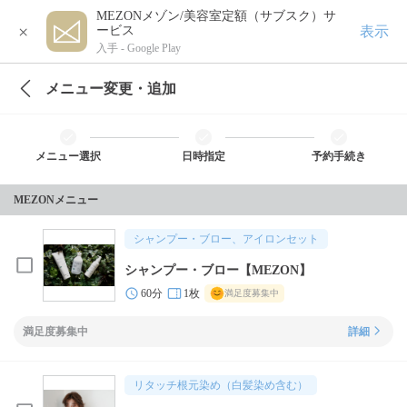
MEZONメゾン/美容室定額（サブスク）サ
×
表示
ービス
入手 -
Google Play
メニュー変更・追加
メニュー選択
日時指定
予約手続き
MEZONメニュー
シャンプー・ブロー、アイロンセット
シャンプー・ブロー【MEZON】
60分
1枚
満足度募集中
満足度募集中
詳細
リタッチ根元染め（白髪染め含む）