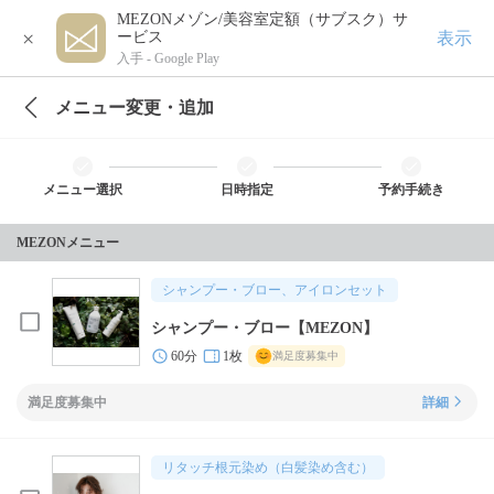
MEZONメゾン/美容室定額（サブスク）サ
×
表示
ービス
入手 -
Google Play
メニュー変更・追加
メニュー選択
日時指定
予約手続き
MEZONメニュー
シャンプー・ブロー、アイロンセット
シャンプー・ブロー【MEZON】
60分
1枚
満足度募集中
満足度募集中
詳細
リタッチ根元染め（白髪染め含む）