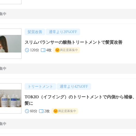
集中
髪質改善
通常より
20
%OFF
スリムバランサーの酸熱トリートメントで髪質改善
120分
4枚
満足度募集中
集中
トリートメント
通常より
42
%OFF
TOKIO（イフイング）のトリートメントで内側から補修
髪に
60分
2枚
満足度募集中
集中