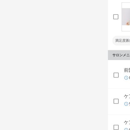
満足度募
サロンメニ
前
ケ
ケ