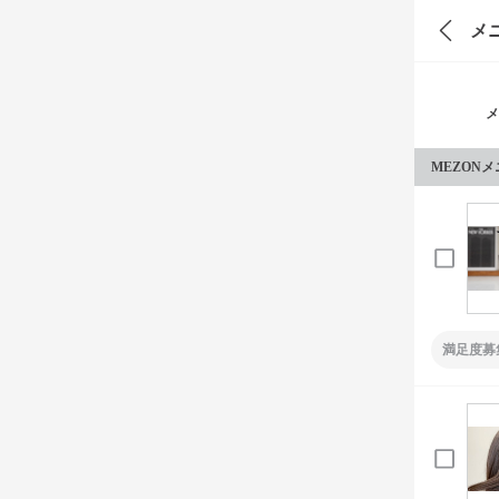
メ
メ
MEZON
満足度募