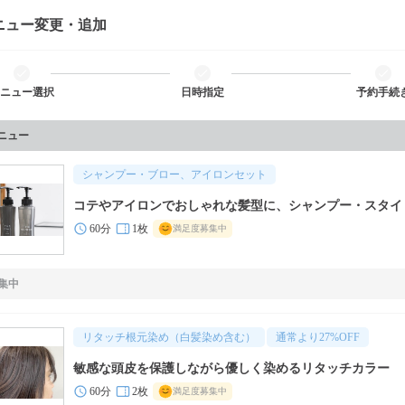
ニュー変更・追加
ニュー選択
日時指定
予約手続
メニュー
シャンプー・ブロー、アイロンセット
コテやアイロンでおしゃれな髪型に、シャンプー・スタイ
60分
1枚
満足度募集中
集中
リタッチ根元染め（白髪染め含む）
通常より
27
%OFF
敏感な頭皮を保護しながら優しく染めるリタッチカラー
60分
2枚
満足度募集中