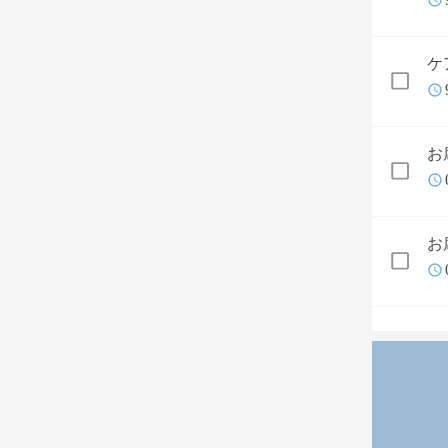
ケ
お
お