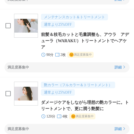
メンテナンスカット＆トリートメント
通常より
25
%OFF
前髪＆枝毛カットと毛量調整も、アウラ アデ
ューラ（WARAKU）トリートメントでヘアケ
ア
90分
2枚
満足度募集中
満足度募集中
詳細
艶カラー（フルカラー＆トリートメント）
通常より
25
%OFF
ダメージケアをしながら理想の艶カラーに。ト
リートメントで、更に潤う艶髪に
120分
4枚
満足度募集中
満足度募集中
詳細