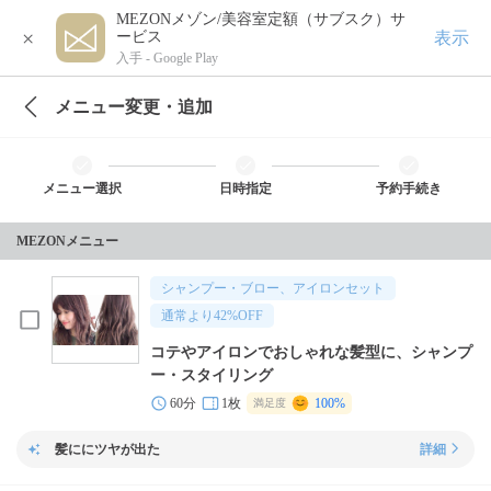
MEZONメゾン/美容室定額（サブスク）サ
×
表示
ービス
入手 -
Google Play
メニュー変更・追加
メニュー選択
日時指定
予約手続き
MEZONメニュー
シャンプー・ブロー、アイロンセット
通常より
42
%OFF
コテやアイロンでおしゃれな髪型に、シャンプ
ー・スタイリング
60分
1枚
100%
満足度
髪ににツヤが出た
詳細