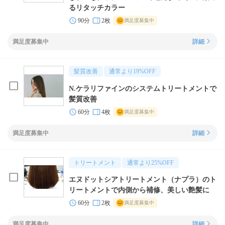
るリタッチカラー
90分
2枚
満足度募集中
満足度募集中
詳細
髪質改善
通常より
19
%OFF
N.ケラリファインのシステムトリートメントで
髪質改善
60分
4枚
満足度募集中
満足度募集中
詳細
トリートメント
通常より
25
%OFF
エヌドットシアトリートメント（ナプラ）のト
リートメントで内側から補修、美しい艶髪に
60分
2枚
満足度募集中
満足度募集中
詳細