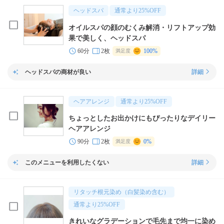
ヘッドスパ
通常より
25
%OFF
オイルスパの顔のむくみ解消・リフトアップ効
果で美しく、ヘッドスパ
60分
2枚
100%
満足度
ヘッドスパの商材が良い
詳細
ヘアアレンジ
通常より
25
%OFF
ちょっとしたお出かけにもぴったりなデイリー
ヘアアレンジ
90分
2枚
0%
満足度
このメニューを利用したくない
詳細
リタッチ根元染め（白髪染め含む）
通常より
25
%OFF
きれいなグラデーションで毛先まで均一に染め