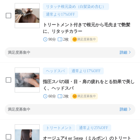
リタッチ根元染め（白髪染め含む）
通常より
17
%OFF
トリートメント付きで根元から毛先まで艶髪
に、リタッチカラー
90分
2枚
満足度募集中
満足度募集中
詳細
ヘッドスパ
通常より
17
%OFF
指圧スパの頭・目・肩の疲れをとる効果で美し
く、ヘッドスパ
60分
2枚
満足度募集中
満足度募集中
詳細
トリートメント
通常より
25
%OFF
オージュア4 or 5step（ミルボン）のトリート