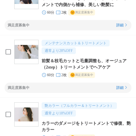
メントで内側から補修、美しい艶髪に
60分
2枚
満足度募集中
満足度募集中
詳細
メンテナンスカット＆トリートメント
通常より
28
%OFF
前髪＆枝毛カットと毛量調整も、オージュア
（2step）トリートメントでヘアケア
60分
2枚
満足度募集中
満足度募集中
詳細
艶カラー（フルカラー＆トリートメント）
通常より
18
%OFF
カラーのダメージをトリートメントで修復、艶
カラー