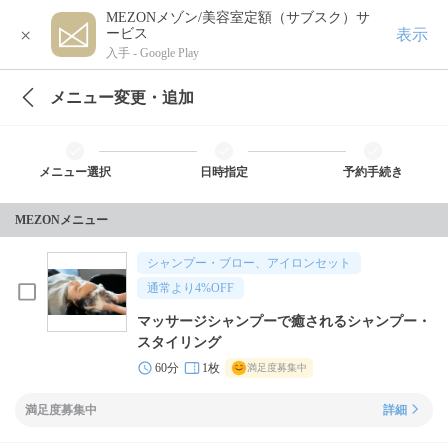
MEZONメゾン/美容室定額（サブスク）サ
×
表示
ービス
入手 -
Google Play
メニュー変更・追加
メニュー選択
日時指定
予約手続き
MEZONメニュー
シャンプー・ブロー、アイロンセット
通常より
4
%OFF
マッサージシャンプーで癒されるシャンプー・
スタイリング
60分
1枚
満足度募集中
満足度募集中
詳細