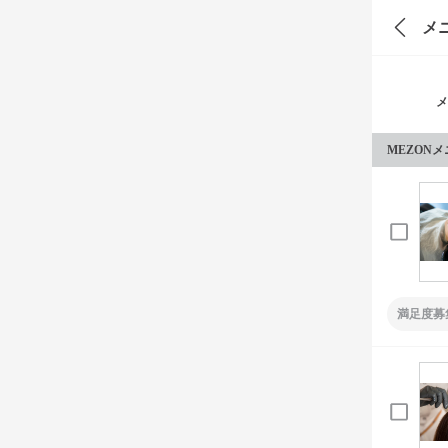
メ
メ
MEZON
満足度募