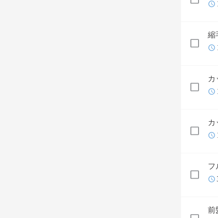
縮
カ
カ
フ
前