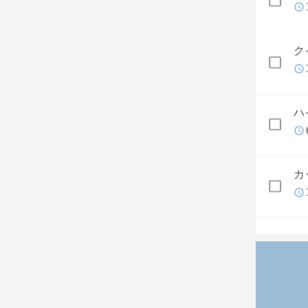
ク
ハ
カ