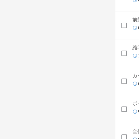
前
縮
カ
ポ
全