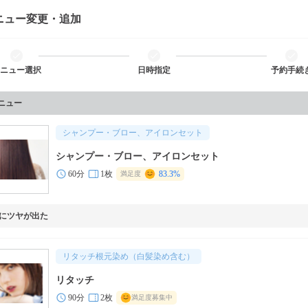
ニュー変更・追加
ニュー選択
日時指定
予約手続
メニュー
シャンプー・ブロー、アイロンセット
シャンプー・ブロー、アイロンセット
60分
1枚
83.3%
満足度
にツヤが出た
リタッチ根元染め（白髪染め含む）
リタッチ
90分
2枚
満足度募集中