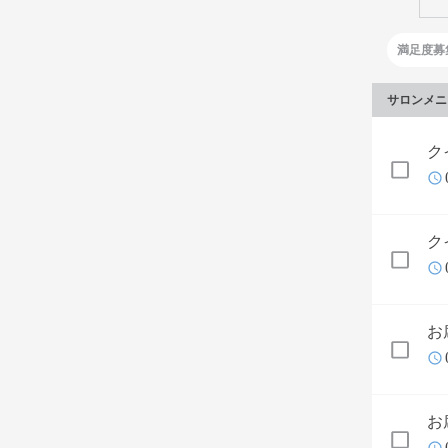
満足度募
サロンメニ
ク
ク
お
お