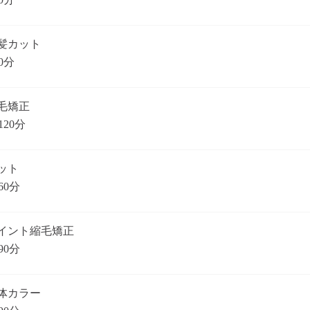
髪カット
0分
毛矯正
120分
ット
60分
イント縮毛矯正
90分
体カラー