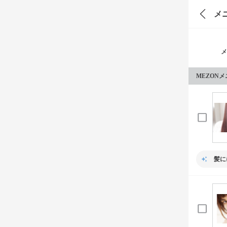
メ
メ
MEZON
髪に