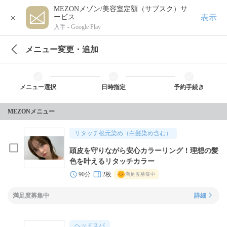
MEZONメゾン/美容室定額（サブスク）サ
×
表示
ービス
入手 -
Google Play
メニュー変更・追加
メニュー選択
日時指定
予約手続き
MEZONメニュー
リタッチ根元染め（白髪染め含む）
頭皮を守りながら安心カラーリング！理想の髪
色を叶えるリタッチカラー
90分
2枚
満足度募集中
満足度募集中
詳細
ヘッドスパ