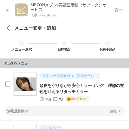
MEZONメゾン/美容室定額（サブスク）サ
×
表示
ービス
入手 -
Google Play
メニュー変更・追加
メニュー選択
日時指定
予約手続き
MEZONメニュー
リタッチ根元染め（白髪染め含む）
頭皮を守りながら安心カラーリング！理想の髪
色を叶えるリタッチカラー
90分
2枚
満足度募集中
満足度募集中
詳細
ヘッドスパ