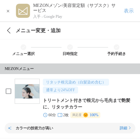
MEZONメゾン/美容室定額（サブスク）サ
×
表示
ービス
入手 -
Google Play
メニュー変更・追加
メニュー選択
日時指定
予約手続き
MEZONメニュー
リタッチ根元染め（白髪染め含む）
通常より
24
%OFF
トリートメント付きで根元から毛先まで艶髪
に、リタッチカラー
60分
2枚
100%
満足度
カラーの技術力が高い
詳細