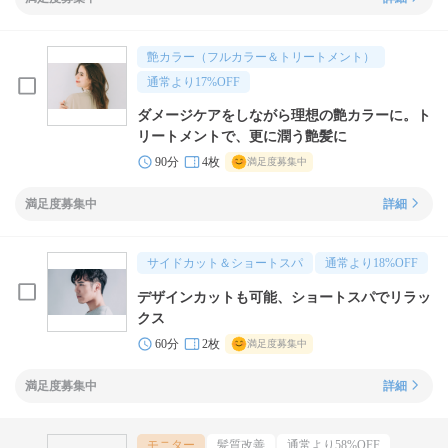
艶カラー（フルカラー＆トリートメント）
通常より
17
%OFF
ダメージケアをしながら理想の艶カラーに。ト
リートメントで、更に潤う艶髪に
90分
4枚
満足度募集中
満足度募集中
詳細
サイドカット＆ショートスパ
通常より
18
%OFF
デザインカットも可能、ショートスパでリラッ
クス
60分
2枚
満足度募集中
満足度募集中
詳細
モニター
髪質改善
通常より
58
%OFF