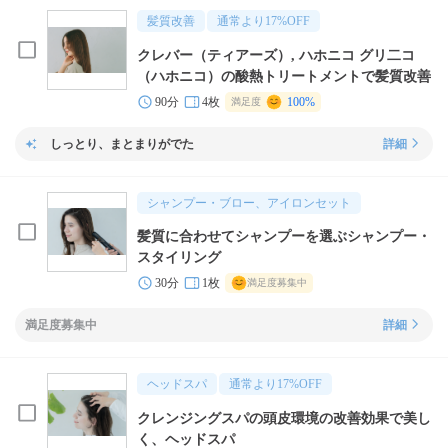
髪質改善
通常より
17
%OFF
クレバー（ティアーズ）, ハホニコ グリ二コ
（ハホニコ）の酸熱トリートメントで髪質改善
90分
4枚
100%
満足度
しっとり、まとまりがでた
詳細
シャンプー・ブロー、アイロンセット
髪質に合わせてシャンプーを選ぶシャンプー・
スタイリング
30分
1枚
満足度募集中
満足度募集中
詳細
ヘッドスパ
通常より
17
%OFF
クレンジングスパの頭皮環境の改善効果で美し
く、ヘッドスパ