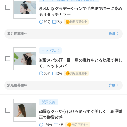
きれいなグラデーションで毛先まで均一に染め
るリタッチカラー
90分
2枚
満足度募集中
満足度募集中
詳細
ヘッドスパ
炭酸スパの頭・目・肩の疲れをとる効果で美し
く、ヘッドスパ
30分
2枚
満足度募集中
満足度募集中
詳細
髪質改善
頑固なクセやうねりもまっすぐ美しく、縮毛矯
正で髪質改善
120分
4枚
満足度募集中