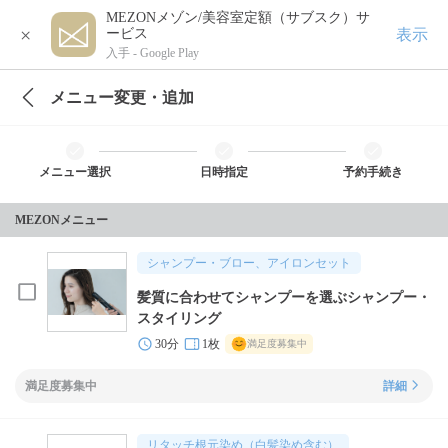
MEZONメゾン/美容室定額（サブスク）サ
×
表示
ービス
入手 -
Google Play
メニュー変更・追加
メニュー選択
日時指定
予約手続き
MEZONメニュー
シャンプー・ブロー、アイロンセット
髪質に合わせてシャンプーを選ぶシャンプー・
スタイリング
30分
1枚
満足度募集中
満足度募集中
詳細
リタッチ根元染め（白髪染め含む）