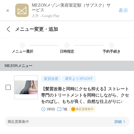
MEZONメゾン/美容室定額（サブスク）サ
×
表示
ービス
入手 -
Google Play
メニュー変更・追加
メニュー選択
日時指定
予約手続き
MEZONメニュー
髪質改善
通常より
39
%OFF
【髪質改善と同時にクセも抑える】ストレート
専門のトリートメントを同時にしながら、クセ
をのばし、もちが良く、自然な仕上がりに♪
180分
7枚
満足度募集中
満足度募集中
詳細