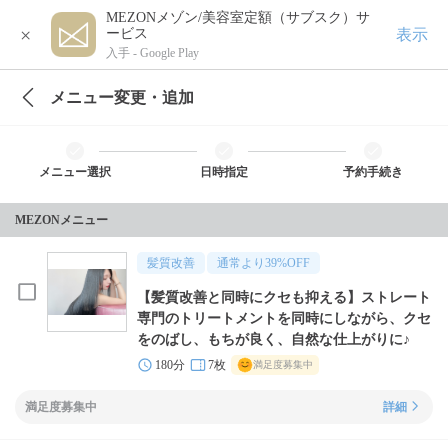
MEZONメゾン/美容室定額（サブスク）サ
×
表示
ービス
入手 -
Google Play
メニュー変更・追加
メニュー選択
日時指定
予約手続き
MEZONメニュー
髪質改善
通常より
39
%OFF
【髪質改善と同時にクセも抑える】ストレート
専門のトリートメントを同時にしながら、クセ
をのばし、もちが良く、自然な仕上がりに♪
180分
7枚
満足度募集中
満足度募集中
詳細